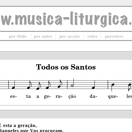
por título
por autor
por secção
sobre
parceiros
É esta a geração,
Daqueles que Vos procuram,