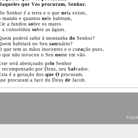
Daqueles que Vos procuram, Senhor.
Do Senhor é a terra e o que
ne
la existe,
o mundo e quantos
ne
le habitam,
Ele a fundou
so
bre os mares
e a consolidou
so
bre as águas.
Quem poderá subir à montanha
do
Senhor?
Quem habitará no Seu
san
tuário?
O que tem as mãos inocentes e o co
ra
ção puro,
o que não invocou o Seu
no
me em vão.
Este será abençoado pe
lo
Senhor
e recompensado por Deus, seu
Sal
vador.
Esta é a geração dos
que O
procuram,
que procuram a face do Deus
de
Jacob.
Copyr