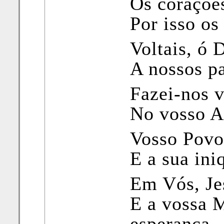
Os coraçõe
Por isso o
Voltais, ó 
A nossos pa
Fazei-nos v
No vosso A
Vosso Povo
E a sua ini
Em Vós, Je
E a vossa 
esperança.