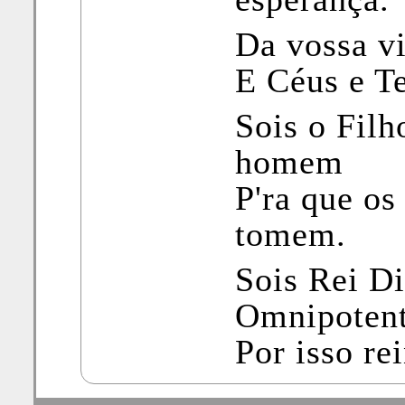
Da vossa vi
E Céus e Te
Sois o Filh
homem
P'ra que o
tomem.
Sois Rei Di
Omnipotent
Por isso re