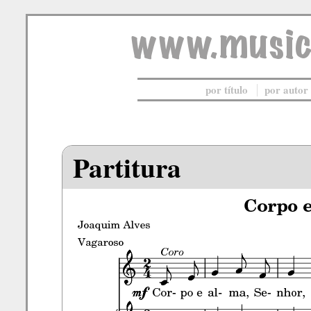
por título
por autor
Partitura