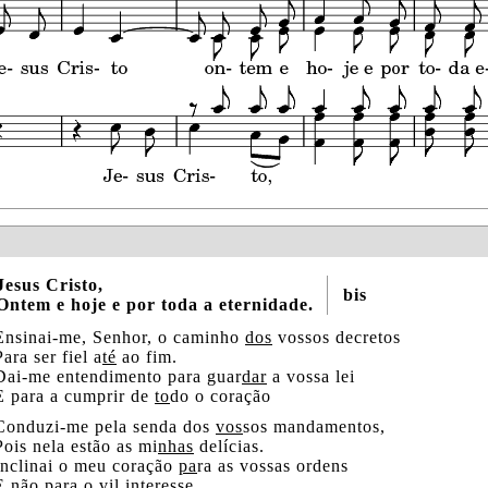
Jesus Cristo,
bis
Ontem e hoje e por toda a eternidade.
Ensinai-me, Senhor, o caminho
dos
vossos decretos
Para ser fiel a
té
ao fim.
Dai-me entendimento para guar
dar
a vossa lei
E para a cumprir de
to
do o coração
Conduzi-me pela senda dos
vos
sos mandamentos,
Pois nela estão as mi
nhas
delícias.
Inclinai o meu coração
pa
ra as vossas ordens
E não para
o
vil interesse.