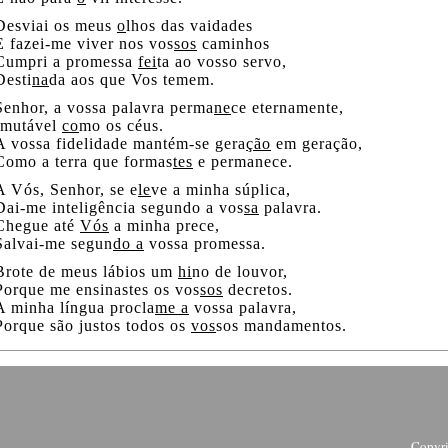
Desviai os meus
o
lhos das vaidades
E fazei-me viver nos vos
sos
caminhos
Cumpri a promessa
fei
ta ao vosso servo,
Desti
na
da aos que Vos temem.
Senhor, a vossa palavra perma
ne
ce eternamente,
Imutável
co
mo os céus.
A vossa fidelidade mantém-se gera
ção
em geração,
Como a terra que formas
tes
e permanece.
A Vós, Senhor, se e
le
ve a minha súplica,
Dai-me inteligência segundo a vos
sa
palavra.
Chegue até
Vós
a minha prece,
Salvai-me segun
do a
vossa promessa.
Brote de meus lábios um
hi
no de louvor,
Porque me ensinastes os vos
sos
decretos.
A minha língua procla
me a
vossa palavra,
Porque são justos todos os
vos
sos mandamentos.
Copyr