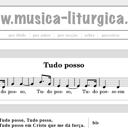
por título
por autor
por secção
sobre
parceiros
Tudo posso, Tudo posso,
bis
Tudo posso em Cristo que me dá força.