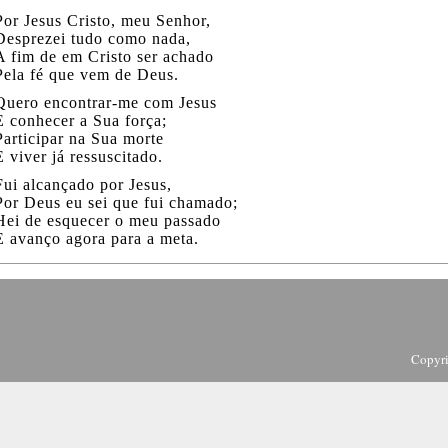
Por Jesus Cristo, meu Senhor,
Desprezei tudo como nada,
A fim de em Cristo ser achado
Pela fé que vem de Deus.
Quero encontrar-me com Jesus
E conhecer a Sua força;
Participar na Sua morte
E viver já ressuscitado.
Fui alcançado por Jesus,
Por Deus eu sei que fui chamado;
Hei de esquecer o meu passado
E avanço agora para a meta.
Copyr