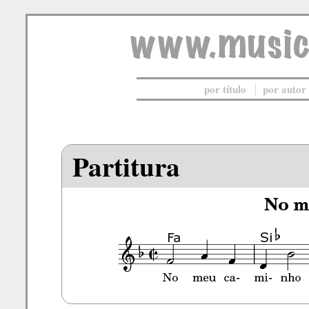
por título
por autor
Partitura